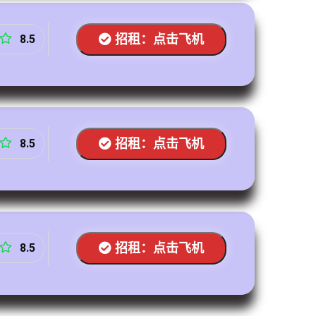
8.5
招租：点击飞机
8.5
招租：点击飞机
8.5
招租：点击飞机