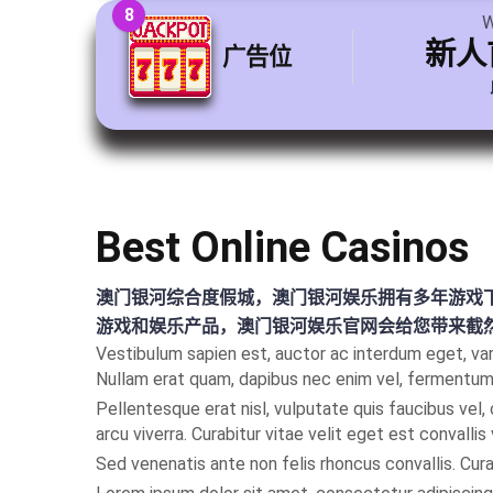
8
W
新人
广告位
Best Online Casinos
澳门银河综合度假城，澳门银河娱乐拥有多年游戏
游戏和娱乐产品，澳门银河娱乐官网会给您带来截
Vestibulum sapien est, auctor ac interdum eget, vari
Nullam erat quam, dapibus nec enim vel, ferment
Pellentesque erat nisl, vulputate quis faucibus vel
arcu viverra. Curabitur vitae velit eget est convalli
Sed venenatis ante non felis rhoncus convallis. Cura