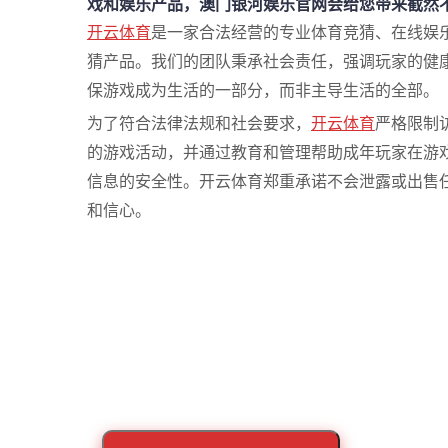
戏和娱乐产品，澳门银河娱乐官网会给您带来截然
开云体育
是一家合法经营的专业体育竞猜、在线娱
猜产品。我们的团队秉承社会责任，强调玩家的健
保游戏成为生活的一部分，而非主导生活的全部。
为了符合法律法规和社会要求，
开云体育
严格限制
的游戏活动，并通过教育和管理帮助成年玩家在游
信息的安全性。开云体育郑重承诺不会泄露或出售
和信心。